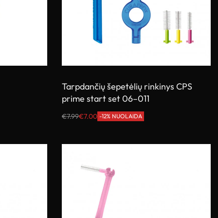
Tarpdančių šepetėlių rinkinys CPS
prime start set 06–011
€
7.99
€
7.00
-12% NUOLAIDA
Į krepšelį