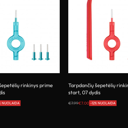
epetėlių rinkinys prime
Tarpdančių šepetėlių rink
dis
start, 07 dydis
€
7.99
€
7.00
2% NUOLAIDA
-12% NUOLAIDA
Į krepšelį