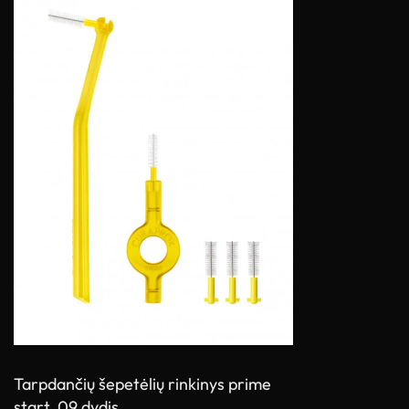
Tarpdančių šepetėlių rinkinys prime
start, 09 dydis