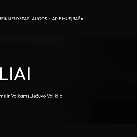
REIKMENYS
PASLAUGOS
APIE MUS
ĮRAŠAI
LIAI
ms ir Vaikams
Liežuvo Valikliai