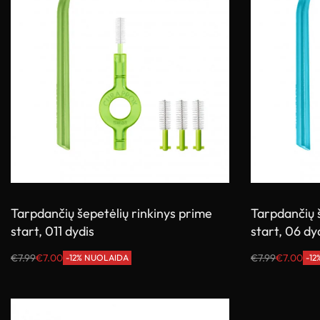
Tarpdančių šepetėlių rinkinys prime
Tarpdančių š
start, 011 dydis
start, 06 dy
€
7.99
€
7.00
€
7.99
€
7.00
-12% NUOLAIDA
-1
Į krepšelį
Į krepšelį