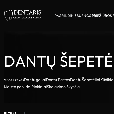
PAGRINDINIS
BURNOS PRIEŽIŪROS 
DANTŲ ŠEPETĖ
Dantų geliai
Dantų Pastos
Dantų Šepetėliai
Kūdikia
Visos Prekės
Maisto papildai
Rinkiniai
Skalavimo Skysčiai
FILTRAS