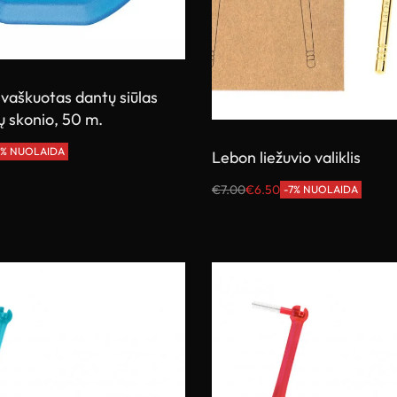
aškuotas dantų siūlas
 skonio, 50 m.
5% NUOLAIDA
Lebon liežuvio valiklis
€
7.00
€
6.50
-7% NUOLAIDA
Į krepšelį