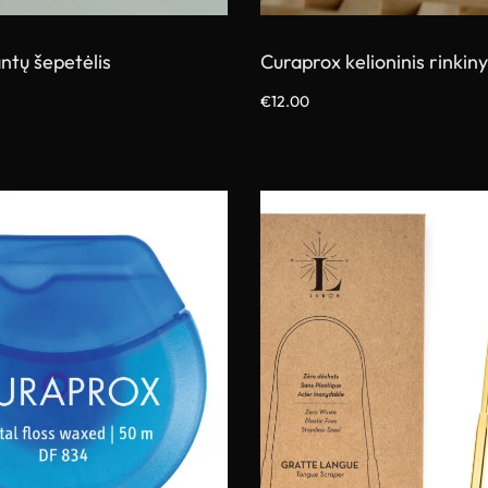
ntų šepetėlis
Curaprox kelioninis rinkin
€
12.00
vybes
Pasirinkti savybes