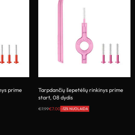
inys prime
Tarpdančių šepetėlių rinkinys prime
start, 08 dydis
€
7.99
€
7.00
-12% NUOLAIDA
Į krepšelį