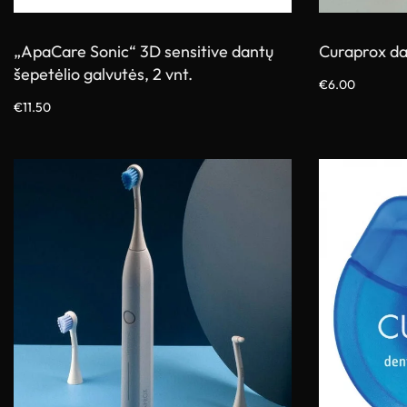
„ApaCare Sonic“ 3D sensitive dantų
Curaprox da
šepetėlio galvutės, 2 vnt.
€
6.00
Pasirinkti sa
€
11.50
Į krepšelį