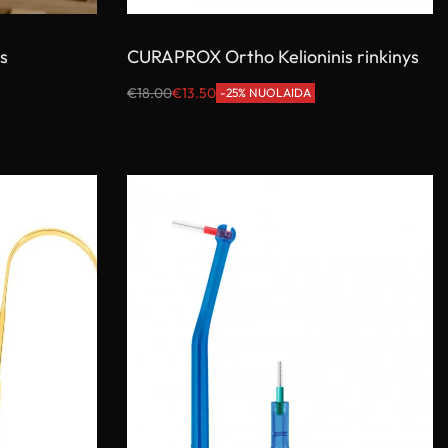
ys
CURAPROX Ortho Kelioninis rinkinys
€
18.00
€
13.50
-25% NUOLAIDA
Į krepšelį