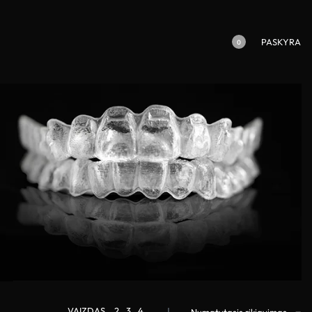
PASKYRA
0
VAIZDAS
2
3
4