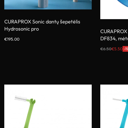
CURAPROX Sonic dantų šepetėlis
Hydrosonic pro
CURAPROX v
DF834, mėtų
€
195.00
Į krepšelį
€
6.50
€
5.50
-1
Į krepšelį