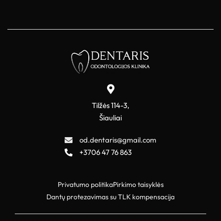
Tilžės 114-3,
Šiauliai
od.dentaris@gmail.com
+3706 47 76 863
Privatumo politika
Pirkimo taisyklės
Dantų protezavimas su TLK kompensacija