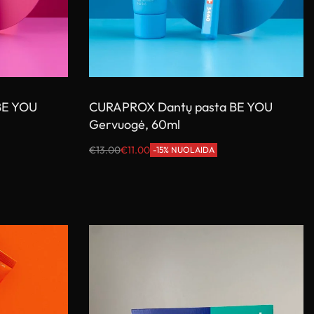
BE YOU
CURAPROX Dantų pasta BE YOU
Gervuogė, 60ml
€
13.00
€
11.00
-15% NUOLAIDA
Į krepšelį