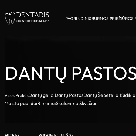
PAGRINDINIS
BURNOS PRIEŽIŪROS 
DANTŲ PASTO
Dantų geliai
Dantų Pastos
Dantų Šepetėliai
Kūdikia
Visos Prekės
Maisto papildai
Rinkiniai
Skalavimo Skysčiai
FILTRAS
RODOMA 1–16 IŠ 28