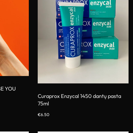
BE YOU
Curaprox Enzycal 1450 dantų pasta
75ml
€
6.50
Į krepšelį