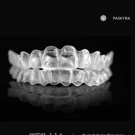
PASKYRA
0
VAIZDAS
2
3
4