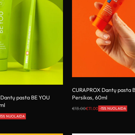
CURAPROX Dantų pasta 
Persikas, 60ml
Dantų pasta BE YOU
ml
€
13.00
€
11.00
-15% NUOLAIDA
Į krepšelį
-15% NUOLAIDA