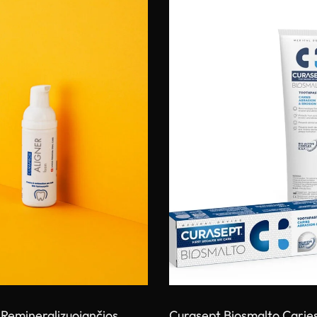
emineralizuojančios
Curasept Biosmalto Carie