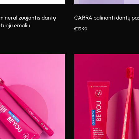
ineralizuojantis dantų
CARRA balinanti dantų pa
stuoju emaliu
€
13.99
Į krepšelį