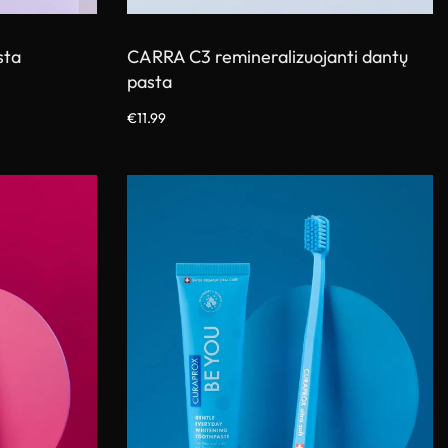
sta
CARRA C3 remineralizuojanti dantų
pasta
€
11.99
Į krepšelį