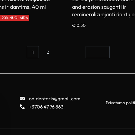
s ir dantims, 40 ml
and erosion sauganti ir
remineralizuojanti dantų 
-20% NUOLAIDA
€
10.50
Į krepšelį
1
2
od.dentaris@gmail.com
Privatumo polit
+3706 47 76 863