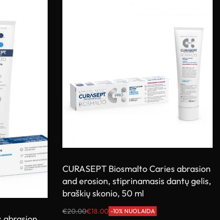
CURASEPT Biosmalto Caries abrasion
and erosion, stiprinamasis dantų gelis,
braškių skonio, 50 ml
€
20.00
€
18.00
-10% NUOLAIDA
s abrasion