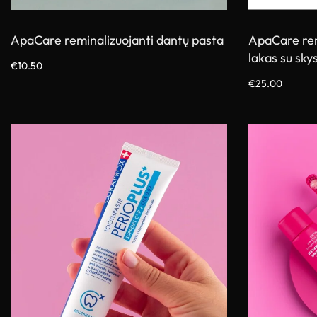
ApaCare reminalizuojanti dantų pasta
ApaCare rem
lakas su sky
€
10.50
Į krepšelį
€
25.00
Į krepšelį