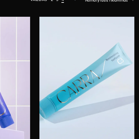
Numatytasis rikiavimas