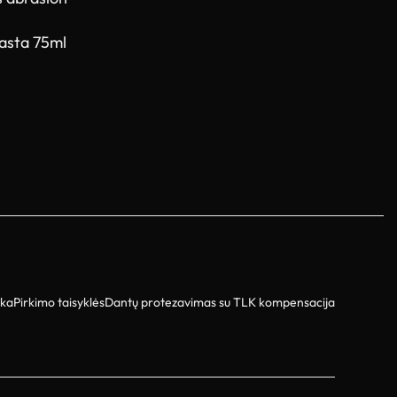
Į krepšelį
pasta 75ml
ika
Pirkimo taisyklės
Dantų protezavimas su TLK kompensacija