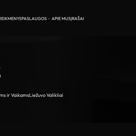
REIKMENYS
PASLAUGOS
APIE MUS
ĮRAŠAI
S
ms ir Vaikams
Liežuvo Valikliai