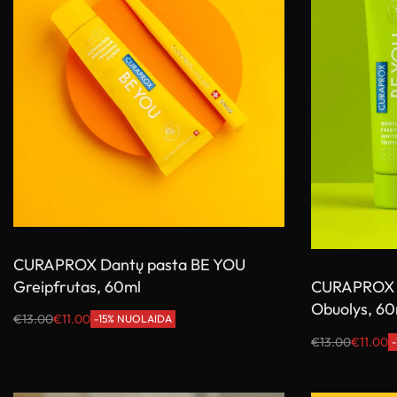
CURAPROX Dantų pasta BE YOU
Greipfrutas, 60ml
CURAPROX 
Obuolys, 60
€
13.00
€
11.00
-15% NUOLAIDA
Į krepšelį
€
13.00
€
11.00
Į krepšelį