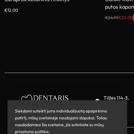
putos kapom
€
12.00
Pasirinkti savybes
€
24.99
€
20.00
Į krepšelį
Tilžės 114-3,
Šiauliai
Siekdami suteikti jums individualizuotą apsipirkimo
patirtį, mūsų svetainėje naudojami slapukai. Toliau
naudodamiesi šia svetaine, jūs sutinkate su mūsų
privatumo politika.