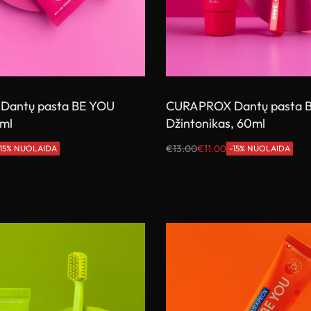
Dantų pasta BE YOU
CURAPROX Dantų pasta 
0ml
Džintonikas, 60ml
€
13.00
€
11.00
-15% NUOLAIDA
-15% NUOLAIDA
Į krepšelį