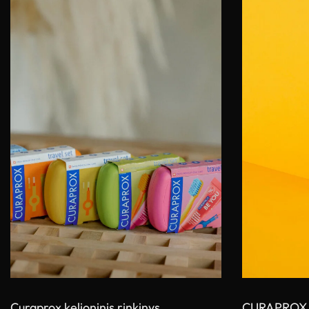
Curaprox kelioninis rinkinys
CURAPROX R