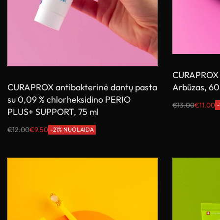
CURAPROX 
Arbūzas, 6
CURAPROX antibakterinė dantų pasta
su 0,09 % chlorheksidino PERIO
€
13.00
€
11.00
PLUS+ SUPPORT, 75 ml
Į krepšelį
€
12.00
€
9.50
-21% NUOLAIDA
Į krepšelį