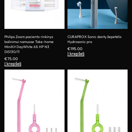
Philips Zoom paciento rinkinys
CURAPROX Sonic dantų šepetėlis
balinimui namuose Take-home
Hydrosonic pro
MiniKit DayWhite 6% HP N3
€
195.00
DIS130/11
Į krepšelį
€
75.00
Į krepšelį