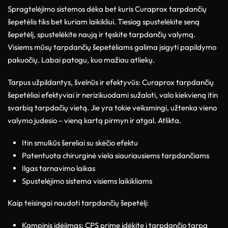
Spragtelėjimo sistemos dėka bet kuris Curaprox tarpdančių
šepetėlis tiks bet kuriam laikikliui. Tiesiog spustelėkite seną
šepetėlį, spustelėkite naują ir tęskite tarpdančių valymą.
Visiems mūsų tarpdančių šepetėliams galima įsigyti papildymo
pakuočių. Labai patogu, kuo mažiau atliekų.
Tarpus užpildantys, švelnūs ir efektyvūs: Curaprox tarpdančių
šepetėliai efektyviai ir nerizikuodami sužaloti, valo kiekvieną itin
svarbią tarpdačių vietą. Jie yra tokie veiksmingi, užtenka vieno
valymo judesio – vieną kartą pirmyn ir atgal. Atlikta.
Itin smulkūs šereliai su skėčio efektu
Patentuota chirurginė viela siauriausiems tarpdančiams
Ilgas tarnavimo laikas
Spustelėjimo sistema visiems laikikliams
Kaip teisingai naudoti tarpdančių šepetėlį:
Kampinis įdėjimas: CPS prime įdėkite į tarpdančio tarpą