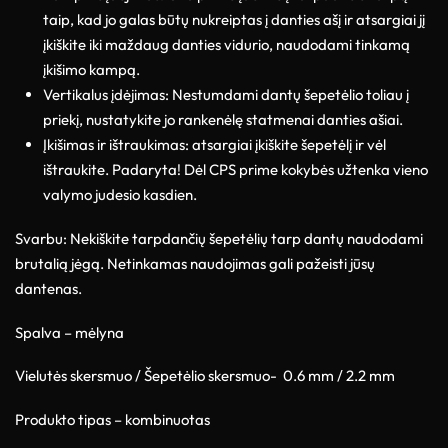
taip, kad jo galas būtų nukreiptas į danties ašį ir atsargiai jį
įkiškite iki maždaug danties vidurio, naudodami tinkamą
įkišimo kampą.
Vertikalus įdėjimas: Nestumdami dantų šepetėlio toliau į
priekį, nustatykite jo rankenėlę statmenai danties ašiai.
Įkišimas ir ištraukimas: atsargiai įkiškite šepetėlį ir vėl
ištraukite. Padaryta! Dėl CPS prime kokybės užtenka vieno
valymo judesio kasdien.
Svarbu: Nekiškite tarpdančių šepetėlių tarp dantų naudodami
brutalią jėgą. Netinkamas naudojimas gali pažeisti jūsų
dantenas.
Spalva – mėlyna
Vielutės skersmuo / Šepetėlio skersmuo- 0.6 mm / 2.2 mm
Produkto tipas – kombinuotas