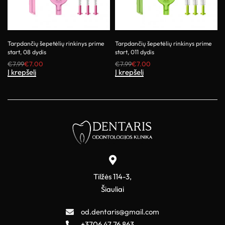
Tarpdančių šepetėlių rinkinys prime
Tarpdančių šepetėlių rinkinys prime
start, 08 dydis
start, 011 dydis
€
7.99
€
7.00
€
7.99
€
7.00
Į krepšelį
Į krepšelį
Tilžės 114-3,
Šiauliai
od.dentaris@gmail.com
+3706 47 76 863