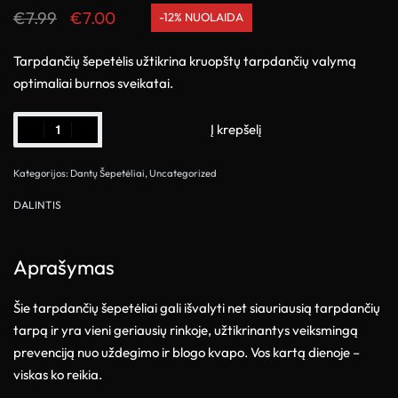
€
7.99
€
7.00
-12% NUOLAIDA
Tarpdančių šepetėlis užtikrina kruopštų tarpdančių valymą
optimaliai burnos sveikatai.
Į krepšelį
Kategorijos:
Dantų Šepetėliai
,
Uncategorized
DALINTIS
Aprašymas
Šie tarpdančių šepetėliai gali išvalyti net siauriausią tarpdančių
tarpą ir yra vieni geriausių rinkoje, užtikrinantys veiksmingą
prevenciją nuo uždegimo ir blogo kvapo. Vos kartą dienoje –
viskas ko reikia.