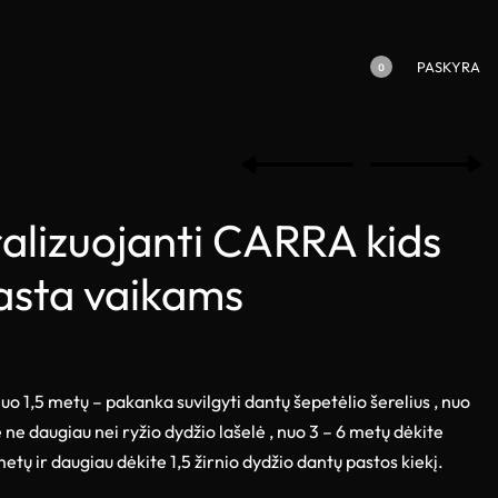
PASKYRA
0
alizuojanti CARRA kids
asta vaikams
1,5 metų – pakanka suvilgyti dantų šepetėlio šerelius , nuo
ne daugiau nei ryžio dydžio lašelė , nuo 3 – 6 metų dėkite
metų ir daugiau dėkite 1,5 žirnio dydžio dantų pastos kiekį.