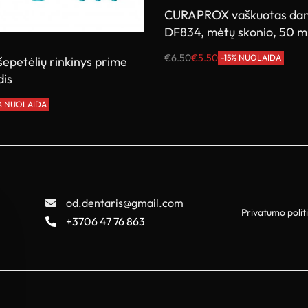
CURAPROX vaškuotas dant
DF834, mėtų skonio, 50 m
€
6.50
€
5.50
-15% NUOLAIDA
epetėlių rinkinys prime
Į krepšelį
dis
2% NUOLAIDA
od.dentaris@gmail.com
Privatumo polit
+3706 47 76 863