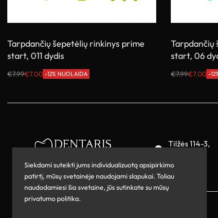
Tarpdančių šepetėlių rinkinys prime
Tarpdančių š
start, 011 dydis
start, 06 dy
€
7.99
€
7.00
€
7.99
€
7.00
-12% NUOLAIDA
-1
Į krepšelį
Į krepšelį
Tilžės 114-3,
Šiauliai
Siekdami suteikti jums individualizuotą apsipirkimo
patirtį, mūsų svetainėje naudojami slapukai. Toliau
naudodamiesi šia svetaine, jūs sutinkate su mūsų
privatumo politika.