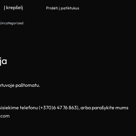
Į krepšelį
Pridėti į patiktukus
Uncategorized
ja
ietuvoje paštomatu.
sisiekime telefonu (+370)6 47 76 863), arba parašykite mums
.com