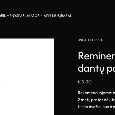
REIKMENYS
PASLAUGOS
APIE MUS
ĮRAŠAI
UNCATEGORIZED
Reminer
dantų p
€
9.90
Rekomenduojama: nuo 
2 metų pastos dėkite 
žirnio dydžio, nuo 6 