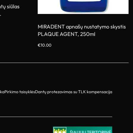
ų siūlas
.
MIRADENT apnašų nustatymo skystis
PLAQUE AGENT, 250ml
€
10.00
Į krepšelį
ika
Pirkimo taisyklės
Dantų protezavimas su TLK kompensacija