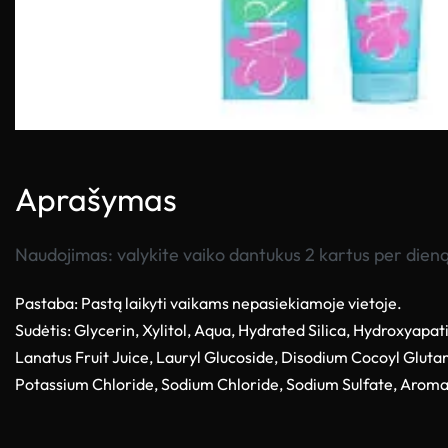
Aprašymas
Naudojimas:
valykite vaiko dantukus 2 kartus per dien
Pastaba:
Pastą laikyti vaikams nepasiekiamoje vietoje.
Sudėtis:
Glycerin, Xylitol, Aqua, Hydrated Silica, Hydroxyapat
Lanatus Fruit Juice, Lauryl Glucoside, Disodium Cocoyl Glut
Potassium Chloride, Sodium Chloride, Sodium Sulfate, Aroma,