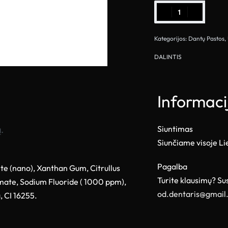
Kategorijos:
Dantų Pastos
,
DALINTIS
Informaci
ą.
Siuntimas
Siunčiame visoje L
Pagalba
ite (nano), Xanthan Gum, Citrullus
Turite klausimų? Su
amate, Sodium Fluoride ( 1000 ppm),
od.dentaris@gmail
 CI 16255.