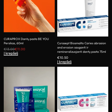
CURAPROX Dantų pasta BE YOU
Persikas, 60ml
Curasept Biosmalto Caries abrasion
and erosion sauganti ir
€
13.00
€
11.00
remineralizuojanti dantų pasta 75ml
Į krepšelį
€
10.50
Į krepšelį