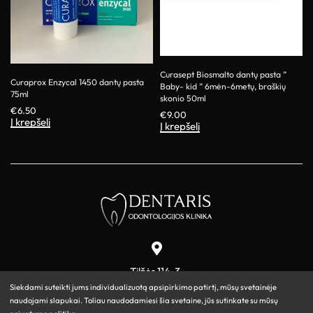
Curasept Biosmalto dantų pasta ”
Curaprox Enzycal 1450 dantų pasta
Baby- kid ” 6mėn-6metų, braškių
75ml
skonio 50ml
€
6.50
€
9.00
Į krepšelį
Į krepšelį
Tilžės 114-3,
Šiauliai
Siekdami suteikti jums individualizuotą apsipirkimo patirtį, mūsų svetainėje
naudojami slapukai. Toliau naudodamiesi šia svetaine, jūs sutinkate su mūsų