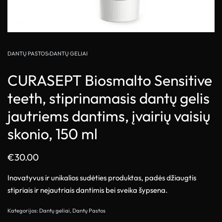
DANTŲ PASTOS
›
DANTŲ GELIAI
CURASEPT Biosmalto Sensitive
teeth, stiprinamasis dantų gelis
jautriems dantims, įvairių vaisių
skonio, 150 ml
€
30.00
Inovatyvus ir unikalios sudėties produktas, padės džiaugtis
stipriais ir nejautriais dantimis bei sveika šypsena.
Kategorijos:
Dantų geliai
,
Dantų Pastos