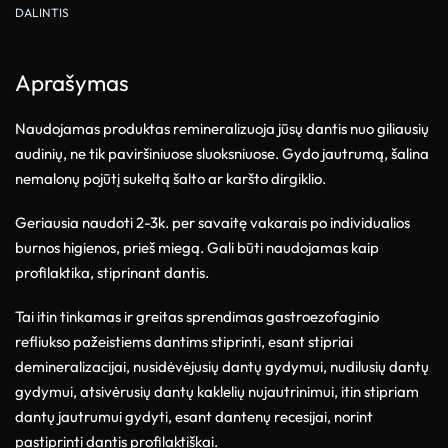
DALINTIS
Aprašymas
Naudojamas produktas remineralizuoja jūsų dantis nuo giliausių
audinių, ne tik paviršiniuose sluoksniuose. Gydo jautrumą, šalina
nemalonų pojūtį sukeltą šalto ar karšto dirgiklio.
Geriausia naudoti 2-3k. per savaitę vakarais po individualios
burnos higienos, prieš miegą. Gali būti naudojamas kaip
profilaktika, stiprinant dantis.
Tai itin tinkamas ir greitas sprendimas gastroezofaginio
refliukso pažeistiems dantims stiprinti, esant stipriai
demineralizacijai, nusidėvėjusių dantų gydymui, nudilusių dantų
gydymui, atsivėrusių dantų kaklelių nujautrinimui, itin stipriam
dantų jautrumui gydyti, esant dantenų recesijai, norint
pastiprinti dantis profilaktiškai.