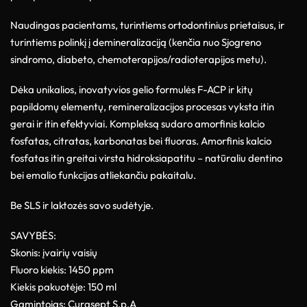
Naudingas pacientams, turintiems ortodontinius prietaisus, ir
turintiems polinkį į demineralizaciją (kenčia nuo Sjogreno
sindromo, diabeto, chemoterapijos/radioterapijos metu).
Dėka unikalios, inovatyvios gelio formulės F-ACP ir kitų
papildomų elementų, remineralizacijos procesas vyksta itin
gerai ir itin efektyviai. Kompleksą sudaro amorfinis kalcio
fosfatas, citratas, karbonatas bei fluoras. Amorfinis kalcio
fosfatas itin greitai virsta hidroksiapatitu – natūraliu dentino
bei emalio funkcijas atliekančiu pakaitalu.
Be SLS ir laktozės savo sudėtyje.
SAVYBĖS:
Skonis: įvairių vaisių
Fluoro kiekis: 1450 ppm
Kiekis pakuotėje: 150 ml
Gamintojas: Curasept S.p.A