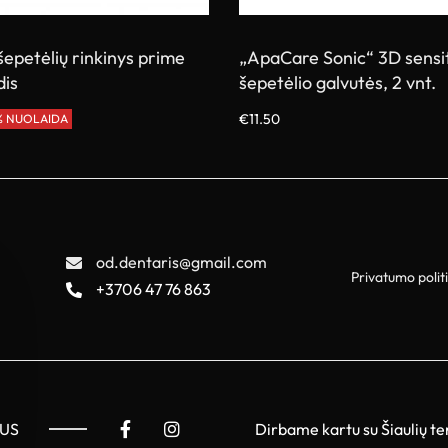
epetėlių rinkinys prime
„ApaCare Sonic“ 3D sensi
dis
šepetėlio galvutės, 2 vnt.
€
11.50
2% NUOLAIDA
Į krepšelį
od.dentaris@gmail.com
Privatumo polit
+3706 47 76 863
Dirbame kartu su Šiaulių te
MUS