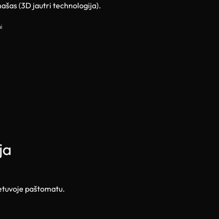
našas (3D jautri technologija).
i
ja
ietuvoje paštomatu.