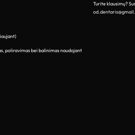
Turite klausimų? Su
od.dentaris@gmail
iaujant)
as, poliravimas bei balinimas naudojant