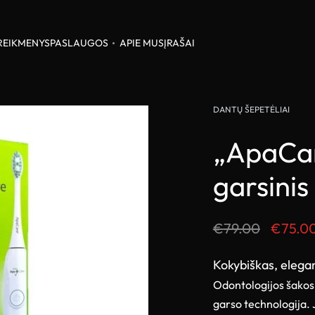
REIKMENYS
PASLAUGOS
APIE MUS
ĮRAŠAI
DANTŲ ŠEPETĖLIAI
„ApaCare
garsinis
€
79.00
€
75.0
Kokybiškas, elegan
Odontologijos šakos
garso technologija. 