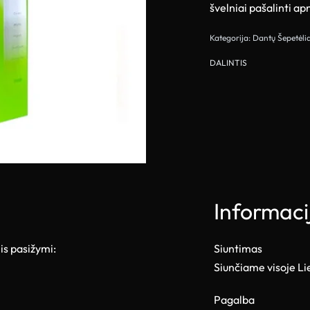
švelniai pašalinti ap
Kategorija:
Dantų Šepetėlia
DALINTIS
Informaci
is pasižymi:
Siuntimas
Siunčiame visoje L
Pagalba