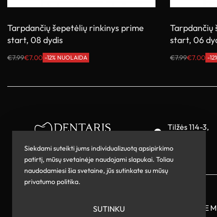
Tarpdančių šepetėlių rinkinys prime
Tarpdančių š
start, 08 dydis
start, 06 dy
€
7.99
€
7.00
€
7.99
€
7.00
-12% NUOLAIDA
-1
Į krepšelį
Į krepšelį
Tilžės 114-3,
Šiauliai
Siekdami suteikti jums individualizuotą apsipirkimo
patirtį, mūsų svetainėje naudojami slapukai. Toliau
naudodamiesi šia svetaine, jūs sutinkate su mūsų
privatumo politika.
SEKITE 
© Dentaris 2026. Visos teisės saugomos
SUTINKU