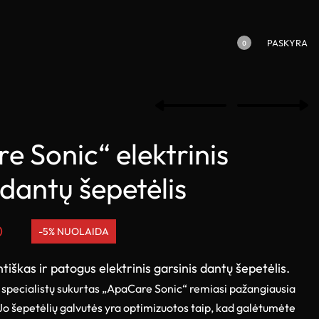
PASKYRA
0
 Sonic“ elektrinis
 dantų šepetėlis
0
-5% NUOLAIDA
tiškas ir patogus elektrinis garsinis dantų šepetėlis.
 specialistų sukurtas „ApaCare Sonic“ remiasi pažangiausia
Jo šepetėlių galvutės yra optimizuotos taip, kad galėtumėte