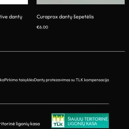
tive dantų
Curaprox dantų šepetėlis
€
6.00
Pasirinkti savybes
ika
Pirkimo taisyklės
Dantų protezavimas su TLK kompensacija
ritorinė ligonių kasa