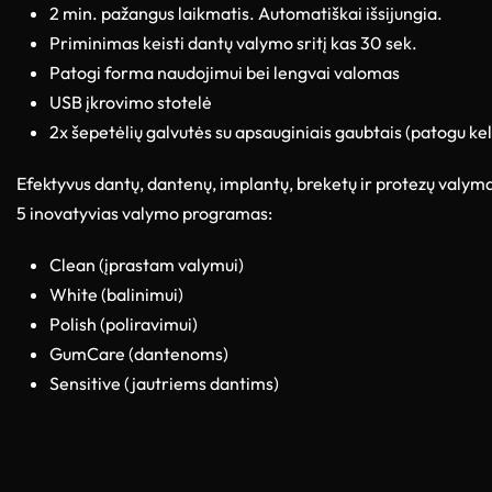
2 min. pažangus laikmatis. Automatiškai išsijungia.
Priminimas keisti dantų valymo sritį kas 30 sek.
Patogi forma naudojimui bei lengvai valomas
USB įkrovimo stotelė
2x šepetėlių galvutės su apsauginiais gaubtais (patogu kel
Efektyvus dantų, dantenų, implantų, breketų ir protezų valym
5 inovatyvias valymo programas:
Clean (įprastam valymui)
White (balinimui)
Polish (poliravimui)
GumCare (dantenoms)
Sensitive (jautriems dantims)