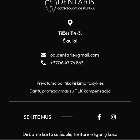
Tilžės 114-3,
Šiauliai
od.dentaris@gmail.com
+3706 47 76 863
Privatumo politika
Pirkimo taisyklės
Dantų protezavimas su TLK kompensacija
SEKITE MUS
Dirbame kartu su Šiaulių teritorinė ligonių kasa