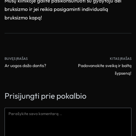
Mūsų klinikoje galite pasikonsultuoti su gydytoju dėl
bruksizmo ir jei reikia pasigaminti individualią
bruksizmo kapą!
BUVĘS ĮRAŠAS
KITAS ĮRAŠAS
Ar uogos dažo dantis?
Padovanokite sveiką ir baltą
šypseną!
Prisijungti prie pokalbio