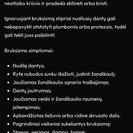
neatlaiko krūvio ir pradeda skilinėti arba kristi.
Ignoruojant bruksizmą stipriai nudilusių dantų gali
nebepavykti atstatyti plombomis arba protezais, todėl
gali tekti juos pašalinti!
Bruksizmo simptomai
:
Nudilę dantys;
Ryte nubudus sunku išsižioti, judinti žandikaulį;
Jaučiamas žandikaulio sąnario traškėjimas;
Dantų jautrumas;
Jaučiamas veido ir žandikaulio raumenų
įsitempimas;
Apkandžiotas liežuvis arba vidinė skruosto dalis.
Pagrindiniai veiksniai sukeliantys bruksizmą:
Stresas, nerimas, įtampa, baimė;