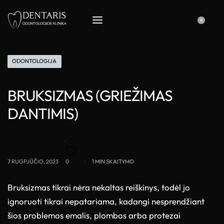
0
ODONTOLOGIJA
BRUKSIZMAS (GRIEŽIMAS
DANTIMIS)
7 RUGPJŪČIO, 2023
0
1 MIN SKAITYMO
Bruksizmas tikrai nėra nekaltas reiškinys, todėl jo
ignoruoti tikrai nepatariama, kadangi nesprendžiant
šios problemos emalis, plombos arba protezai