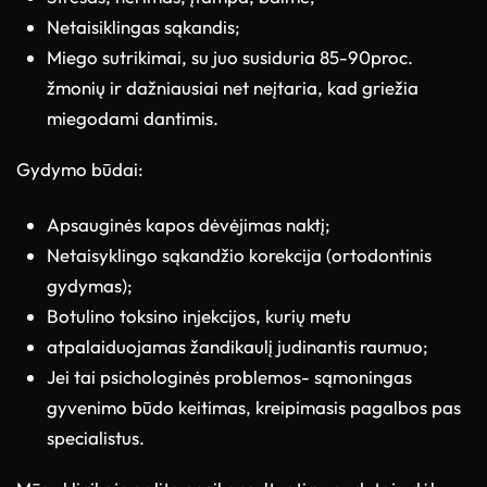
Netaisiklingas sąkandis;
Miego sutrikimai, su juo susiduria 85-90proc.
žmonių ir dažniausiai net neįtaria, kad griežia
miegodami dantimis.
Gydymo būdai:
Apsauginės kapos dėvėjimas naktį;
Netaisyklingo sąkandžio korekcija (ortodontinis
gydymas);
Botulino toksino injekcijos, kurių metu
atpalaiduojamas žandikaulį judinantis raumuo;
Jei tai psichologinės problemos- sąmoningas
gyvenimo būdo keitimas, kreipimasis pagalbos pas
specialistus.